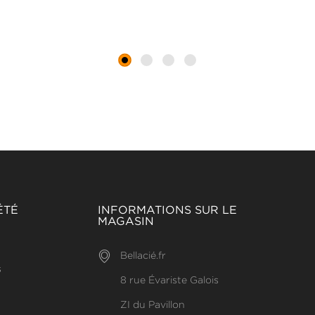
ÉTÉ
INFORMATIONS SUR LE
MAGASIN
Bellacié.fr
s
8 rue Évariste Galois
ZI du Pavillon