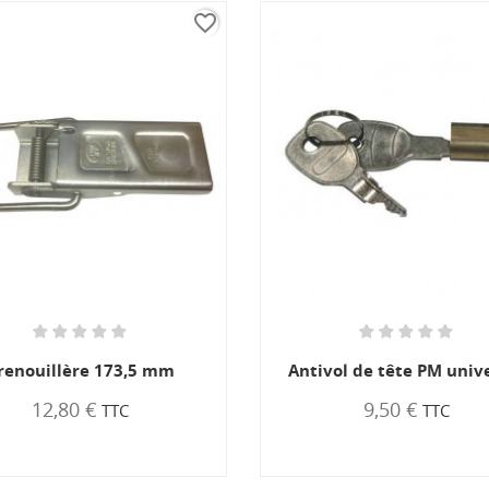
favorite_border
renouillère 173,5 mm
Antivol de tête PM univ
12,80 €
9,50 €
TTC
TTC