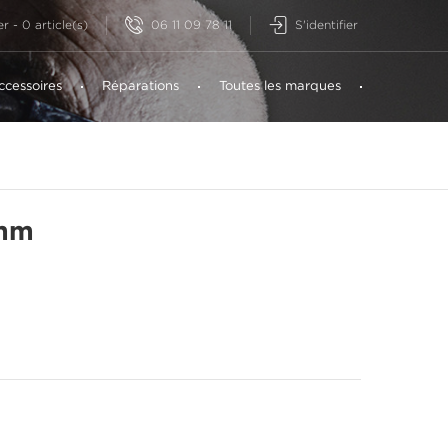
06 11 09 78 11
S'identifier
er
-
0
article(s)
ccessoires
Réparations
Toutes les marques
 mm