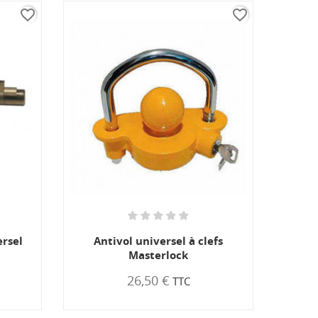
favorite_border
favorite_border
ersel
Antivol universel à clefs
Masterlock
26,50 €
TTC