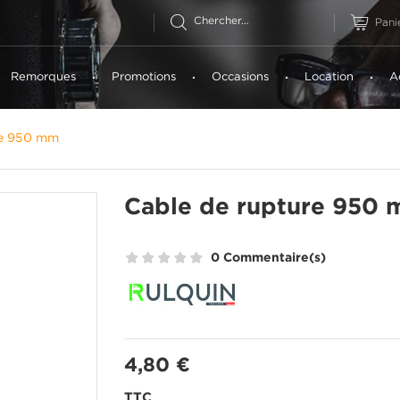
Pani
Remorques
Promotions
Occasions
Location
A
re 950 mm
Cable de rupture 950
0 Commentaire(s)
4,80 €
TTC