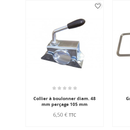
favorite_border
favorite_border
Collier à boulonner diam. 48
G
e 132
mm perçage 105 mm
6,50 €
TTC