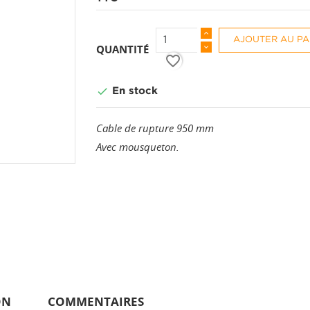
AJOUTER AU PA
QUANTITÉ
favorite_border

En stock
Cable de rupture 950 mm
Avec mousqueton.
ON
COMMENTAIRES