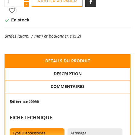
AJOUTER AU PANIER
favorite_border

En stock
Brides (diam. 7 mm) et boulonnerie (x 2)
DÉTAILS DU PRODUIT
DESCRIPTION
COMMENTAIRES
Référence
6666B
FICHE TECHNIQUE
Type D'accessoires
Arrimage