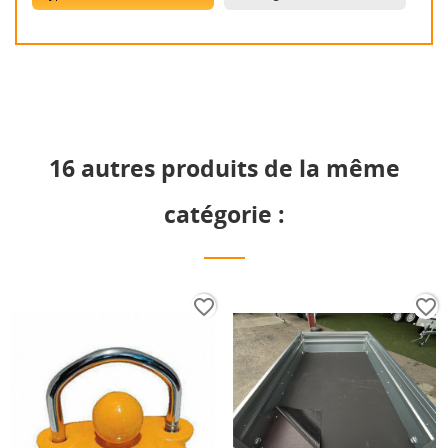
16 autres produits de la même
catégorie :
favorite_border
favorite_border