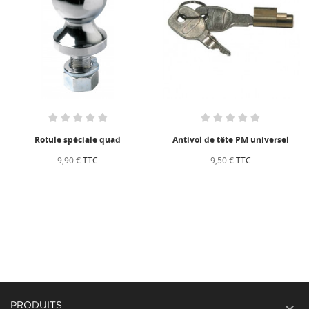
Rotule spéciale quad
Antivol de tête PM universel
9,90 €
TTC
9,50 €
TTC

PRODUITS