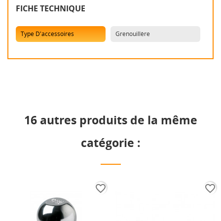
FICHE TECHNIQUE
Type D'accessoires
Grenouillère
16 autres produits de la même
catégorie :
favorite_border
favorite_border