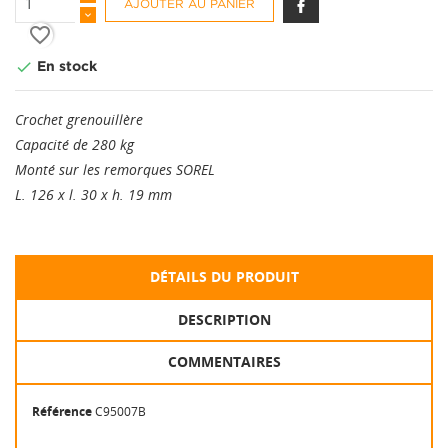
AJOUTER AU PANIER
favorite_border

En stock
Crochet grenouillère
Capacité de 280 kg
Monté sur les remorques SOREL
L. 126 x l. 30 x h. 19 mm
DÉTAILS DU PRODUIT
DESCRIPTION
COMMENTAIRES
Référence
C95007B