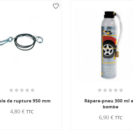
favorite_border
favorite_border
Répare-pneu 300 ml en
Cach
bombe
6,90 €
TTC