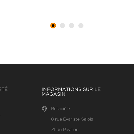
ÉTÉ
INFORMATIONS SUR LE
MAGASIN
Bellacié.fr
s
8 rue Évariste Galois
ZI du Pavillon