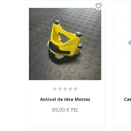
favorite_border
vol de tête Mottez
Cable de rupture 950 mm
89,00 €
4,80 €
TTC
TTC