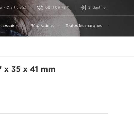
06 11 09 78 11
S'identifier
er
-
0
article(s)
ccessoires
Réparations
Toutes les marques
7 x 35 x 41 mm