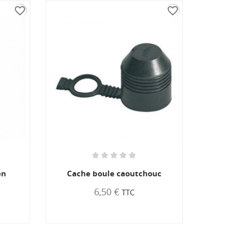
favorite_border
e boule caoutchouc
Grenouillère 173,5 mm
6,50 €
12,80 €
TTC
TTC