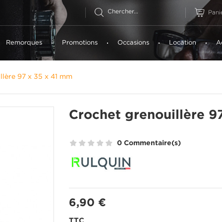
Pani
Remorques
Promotions
Occasions
Location
A
llère 97 x 35 x 41 mm
Crochet grenouillère 9
0 Commentaire(s)
6,90 €
TTC