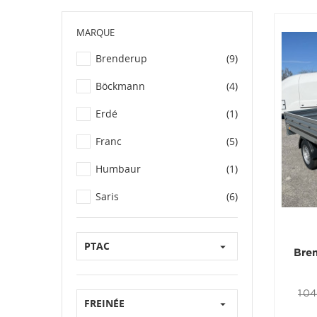
MARQUE
Brenderup
(9)
Böckmann
(4)
Erdé
(1)
Franc
(5)
Humbaur
(1)
Saris
(6)
PTAC

Bre
1 0
FREINÉE
