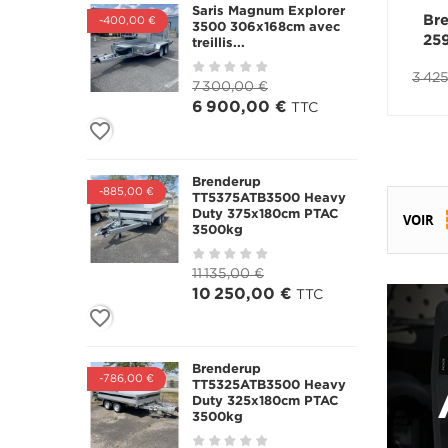
Saris Magnum Explorer
Br
-400,00 €
3500 306x168cm avec
25
treillis...
3 42
7 300,00 €
6 900,00 €
TTC
favorite_border
Brenderup
-885,00 €
TT5375ATB3500 Heavy
Duty 375x180cm PTAC
VOIR
3500kg
11 135,00 €
10 250,00 €
TTC
favorite_border
Brenderup
-786,00 €
TT5325ATB3500 Heavy
Duty 325x180cm PTAC
3500kg