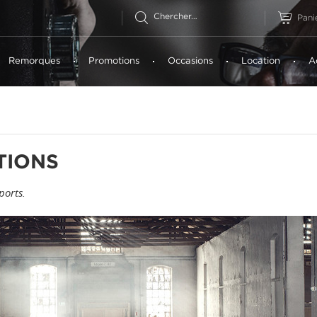
Pani
Remorques
Promotions
Occasions
Location
A
TIONS
ports.