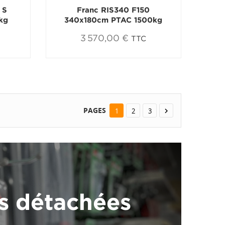
 S
Franc RIS340 F150
kg
340x180cm PTAC 1500kg
3 570,00 €
TTC
PAGES
1
2
3

es détachées