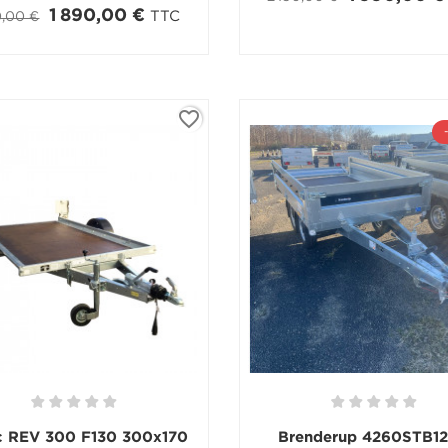
1 890,00 €
TTC
0,00 €
favorite_border
c REV 300 F130 300x170
Brenderup 4260STB1