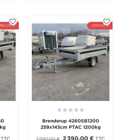
favorite_border
favorite_border
-160,00 €
-200,00 €
50
Brenderup 4260SB1200
kg
259x143cm PTAC 1200kg
2 390,00 €
TTC
TTC
2 590,00 €