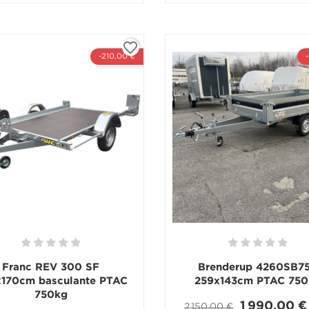
favorite_border
-210,00 €
Franc REV 300 SF
Brenderup 4260SB7
170cm basculante PTAC
259x143cm PTAC 750
750kg
1 990,00 €
2 150,00 €