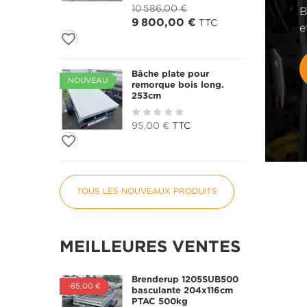
10 586,00 €
B
9 800,00 €
TTC
e
favorite_border
Bâche plate pour
NOUVEAU
remorque bois long.
253cm
95,00 €
TTC
favorite_border
TOUS LES NOUVEAUX PRODUITS
MEILLEURES VENTES
Brenderup 1205SUB500
-85,00 €
basculante 204x116cm
PTAC 500kg