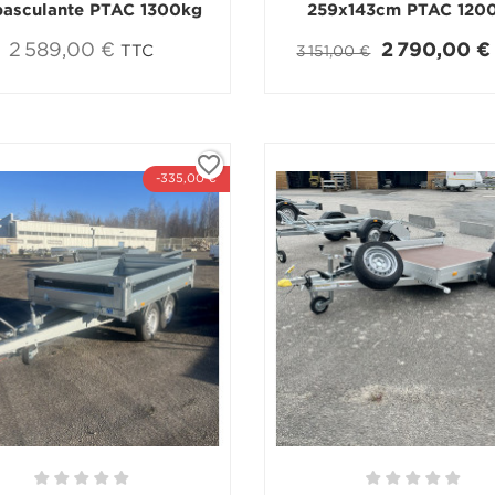
asculante PTAC 1300kg
259x143cm PTAC 120
2 589,00 €
2 790,00 €
TTC
3 151,00 €
favorite_border
-335,00 €