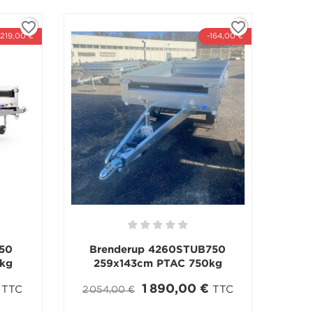
favorite_border
favorite_border
-219,00 €
-164,00 €
50
Brenderup 4260STUB750
kg
259x143cm PTAC 750kg
1 890,00 €
TTC
TTC
2 054,00 €