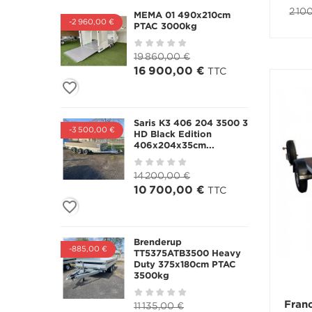
2 10
MEMA 01 490x210cm
-2 960,00 €
PTAC 3000kg
19 860,00 €
16 900,00 €
TTC
favorite_border
Saris K3 406 204 3500 3
-3 500,00 €
HD Black Edition
406x204x35cm...
14 200,00 €
10 700,00 €
TTC
favorite_border
Brenderup
-885,00 €
TT5375ATB3500 Heavy
Duty 375x180cm PTAC
3500kg
Fran
11 135,00 €