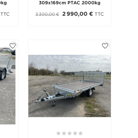
0kg
309x169cm PTAC 2000kg
2 990,00 €
TTC
TTC
3 300,00 €
favorite_border
favorite_border