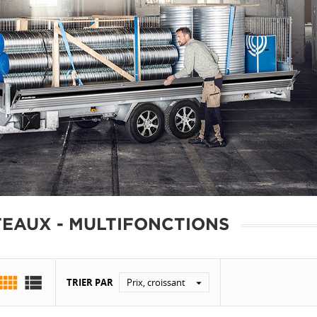
TEAUX - MULTIFONCTIONS


TRIER PAR
Prix, croissant
