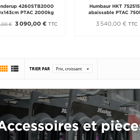
enderup 4260STB2000
Humbaur HKT 752515
9x143cm PTAC 2000kg
abaissable PTAC 750
3 090,00 €
3 540,00 €
TTC
TTC
5,00 €


TRIER PAR
Prix, croissant

Accessoires et pièc