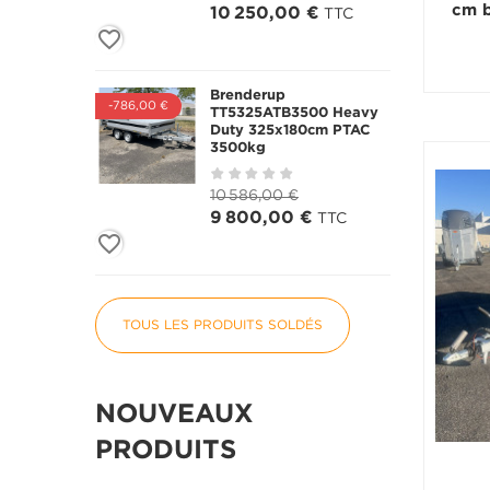
cm b
10 250,00 €
TTC
favorite_border
Brenderup
-786,00 €
TT5325ATB3500 Heavy
Duty 325x180cm PTAC
3500kg
10 586,00 €
9 800,00 €
TTC
favorite_border
TOUS LES PRODUITS SOLDÉS
NOUVEAUX
PRODUITS