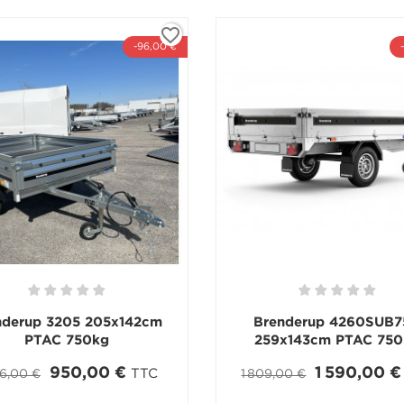
favorite_border
-96,00 €
nderup 3205 205x142cm
Brenderup 4260SUB7
PTAC 750kg
259x143cm PTAC 750
950,00 €
1 590,00 €
TTC
46,00 €
1 809,00 €