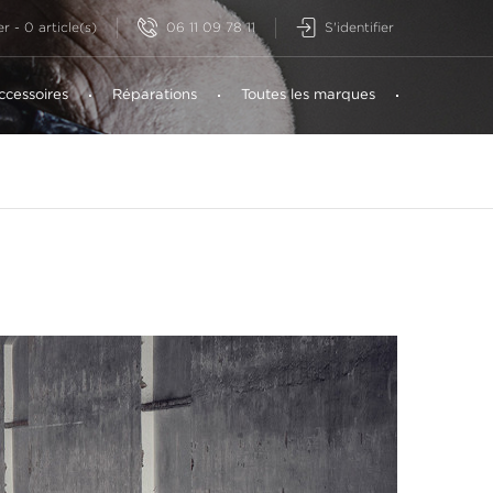
06 11 09 78 11
S'identifier
er
-
0
article(s)
ccessoires
Réparations
Toutes les marques