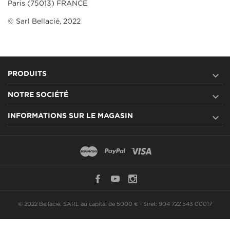
Paris (75013) FRANCE
© Sarl Bellacié, 2022

PRODUITS

NOTRE SOCIÉTÉ

INFORMATIONS SUR LE MAGASIN
© 2022 Bellacié. SARL au capital de 5000 € - Siret: 904 722 543 00017