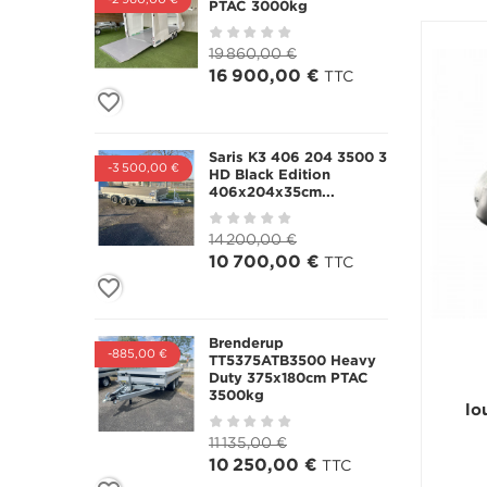
-2 960,00 €
PTAC 3000kg
19 860,00 €
16 900,00 €
TTC
favorite_border
Saris K3 406 204 3500 3
-3 500,00 €
HD Black Edition
406x204x35cm...
14 200,00 €
10 700,00 €
TTC
favorite_border
Brenderup
-885,00 €
TT5375ATB3500 Heavy
Duty 375x180cm PTAC
3500kg
lo
11 135,00 €
10 250,00 €
TTC