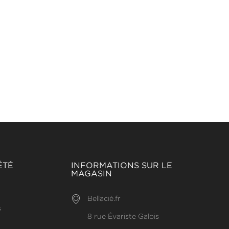
ÉTÉ
INFORMATIONS SUR LE
MAGASIN
Bellacié.fr
s
8 rue Évariste Galois