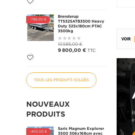
favorite_border
Brenderup
-786,00 €
TT5325ATB3500 Heavy
Duty 325x180cm PTAC
3500kg
VOIR
10 586,00 €
9 800,00 €
TTC
favorite_border
TOUS LES PRODUITS SOLDÉS
NOUVEAUX
B
PRODUITS
e
Saris Magnum Explorer
-400,00 €
3500 306x168cm avec