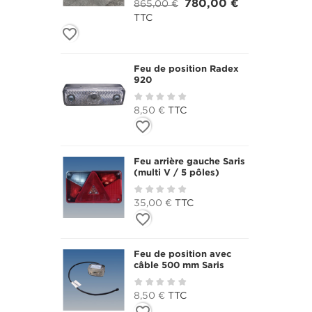
780,00 €
865,00 €
TTC
favorite_border
Feu de position Radex
920
8,50 €
TTC
favorite_border
Feu arrière gauche Saris
(multi V / 5 pôles)
35,00 €
TTC
favorite_border
Feu de position avec
câble 500 mm Saris
8,50 €
TTC
favorite_border