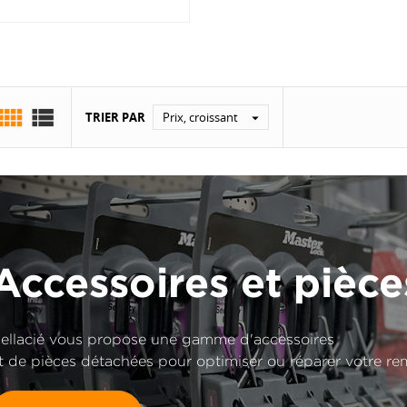


TRIER PAR
Prix, croissant

Accessoires et pièc
ellacié vous propose une gamme d'accessoires
t de pièces détachées pour optimiser ou réparer votre r