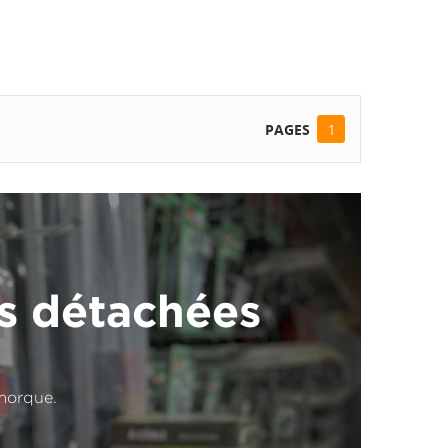
PAGES
1
es détachées
emorque.