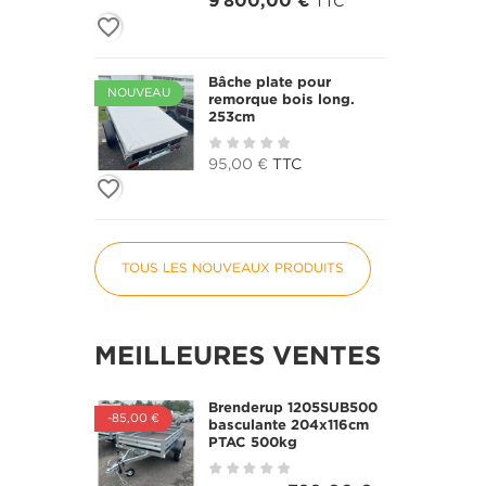
9 800,00 €
TTC
favorite_border
Bâche plate pour
NOUVEAU
remorque bois long.
253cm
95,00 €
TTC
favorite_border
TOUS LES NOUVEAUX PRODUITS
MEILLEURES VENTES
Brenderup 1205SUB500
-85,00 €
basculante 204x116cm
PTAC 500kg