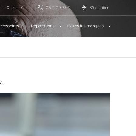
06 11 09 78 11
S'identifier
er
-
0
article(s)
ccessoires
Réparations
Toutes les marques
é.