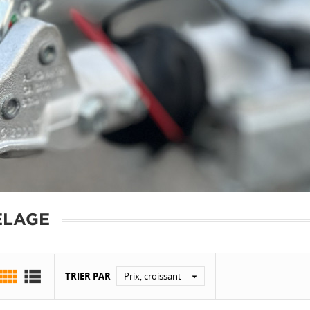
ELAGE


TRIER PAR
Prix, croissant
