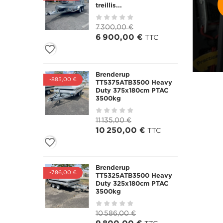
treillis...
7 300,00 €
6 900,00 €
TTC
favorite_border
Brenderup
-885,00 €
TT5375ATB3500 Heavy
Duty 375x180cm PTAC
3500kg
11 135,00 €
10 250,00 €
TTC
favorite_border
Brenderup
-786,00 €
TT5325ATB3500 Heavy
Duty 325x180cm PTAC
3500kg
10 586,00 €