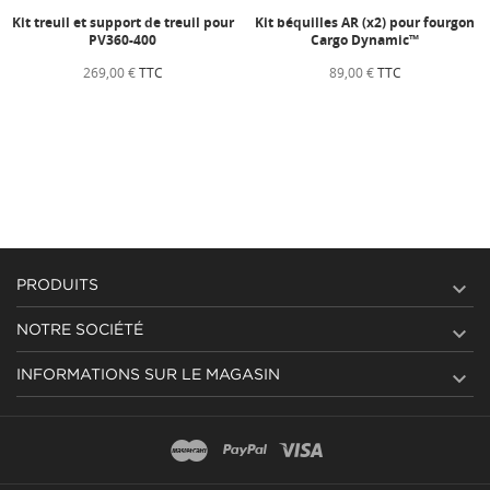
Kit treuil et support de treuil pour
Kit béquilles AR (x2) pour fourgon
PV360-400
Cargo Dynamic™
269,00 €
TTC
89,00 €
TTC

PRODUITS

NOTRE SOCIÉTÉ

INFORMATIONS SUR LE MAGASIN