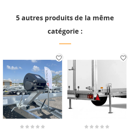
5 autres produits de la même
catégorie :
favorite_border
favorite_border