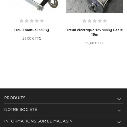
Treuil manuel 550 kg
Treuil électrique 12V 900kg Cable
15m
29,00 €
TTC
99,00 €
TTC

PRODUITS

NOTRE SOCIÉTÉ

INFORMATIONS SUR LE MAGASIN