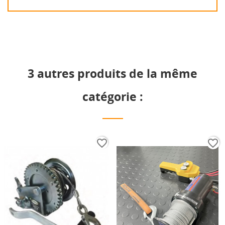
3 autres produits de la même
catégorie :
favorite_border
favorite_border