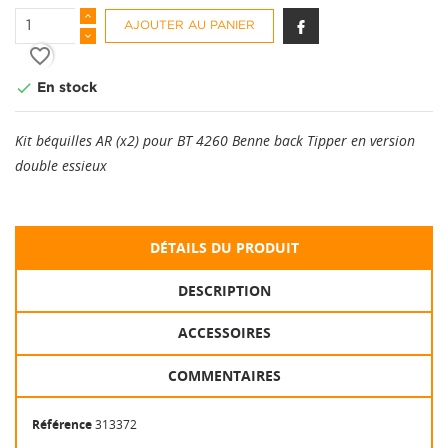
AJOUTER AU PANIER
favorite_border

En stock
Kit béquilles AR (x2) pour BT 4260 Benne back Tipper en version
double essieux
DÉTAILS DU PRODUIT
DESCRIPTION
ACCESSOIRES
COMMENTAIRES
Référence
313372