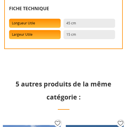
FICHE TECHNIQUE
Longueur Utile
45 cm
Largeur Utile
15 cm
5 autres produits de la même
catégorie :
favorite_border
favorite_border