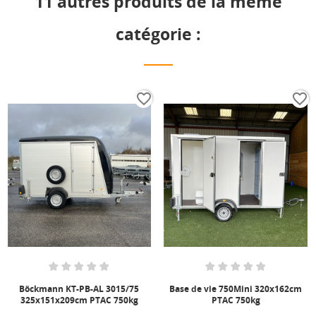
11 autres produits de la même
catégorie :
favorite_border
favorite_border
Böckmann KT-PB-AL 3015/75
Base de vie 750Mini 320x162cm
325x151x209cm PTAC 750kg
PTAC 750kg