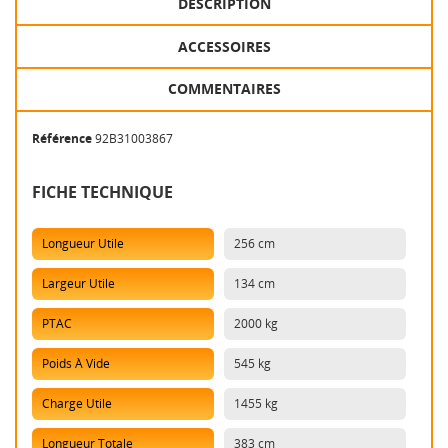
DESCRIPTION
ACCESSOIRES
COMMENTAIRES
Référence
92B31003867
FICHE TECHNIQUE
Longueur Utile
256 cm
Largeur Utile
134 cm
PTAC
2000 kg
Poids À Vide
545 kg
Charge Utile
1455 kg
Longueur Totale
383 cm