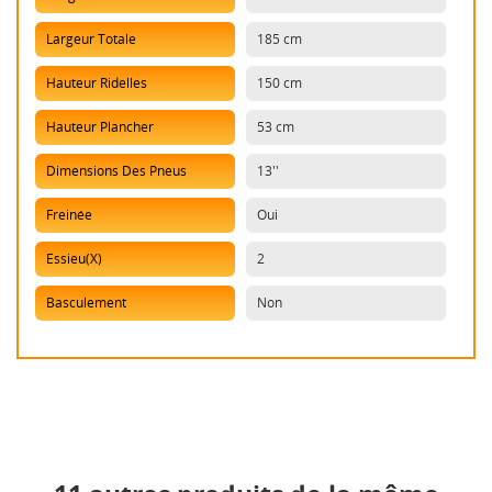
Largeur Totale
185 cm
Hauteur Ridelles
150 cm
Hauteur Plancher
53 cm
Dimensions Des Pneus
13''
Freinée
Oui
Essieu(x)
2
Basculement
Non