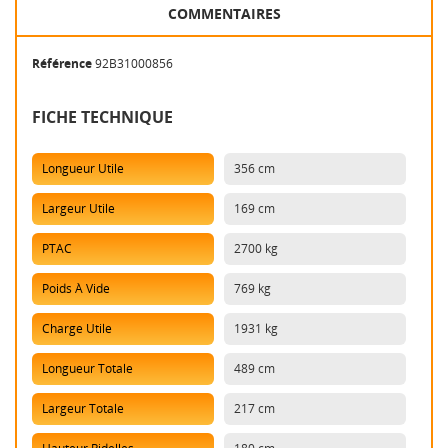
COMMENTAIRES
Référence
92B31000856
FICHE TECHNIQUE
Longueur Utile
356 cm
Largeur Utile
169 cm
PTAC
2700 kg
Poids À Vide
769 kg
Charge Utile
1931 kg
Longueur Totale
489 cm
Largeur Totale
217 cm