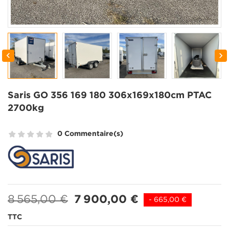


Saris GO 356 169 180 306x169x180cm PTAC
2700kg
0 Commentaire(s)
8 565,00 €
7 900,00 €
- 665,00 €
TTC