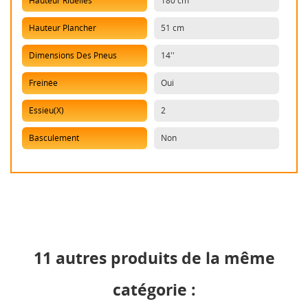
Hauteur Ridelles
180 cm
Hauteur Plancher
51 cm
Dimensions Des Pneus
14''
Freinée
Oui
Essieu(x)
2
Basculement
Non
11 autres produits de la même
catégorie :