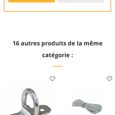
16 autres produits de la même
catégorie :
favorite_border
favorite_border