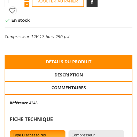
AJOUTER AU PANIER
favorite_border

En stock
Compresseur 12V 17 bars 250 psi
DÉTAILS DU PRODUIT
DESCRIPTION
COMMENTAIRES
Référence
4248
FICHE TECHNIQUE
Type D'accessoires
Compresseur