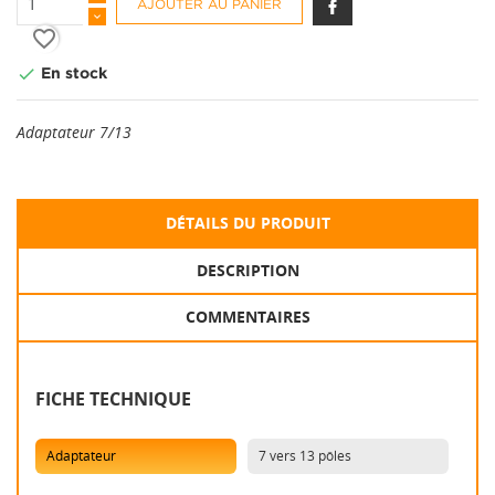
AJOUTER AU PANIER
favorite_border

En stock
Adaptateur 7/13
DÉTAILS DU PRODUIT
DESCRIPTION
COMMENTAIRES
FICHE TECHNIQUE
Adaptateur
7 vers 13 pôles