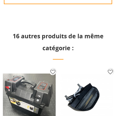
16 autres produits de la même
catégorie :
favorite_border
favorite_border