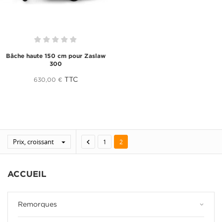
Bâche haute 150 cm pour Zaslaw
300
TTC
630,00 €
Prix, croissant


1
2
ACCUEIL
keyboard_arrow_down
Remorques