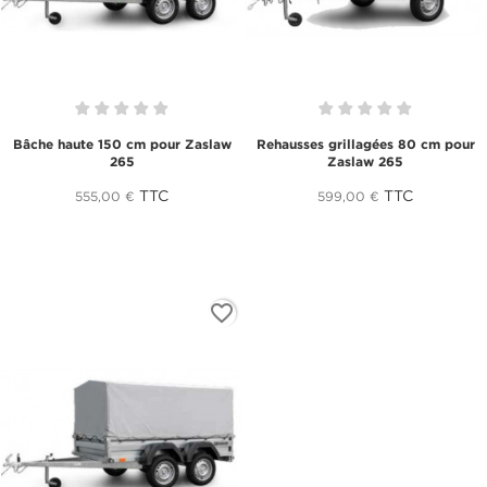
Bâche haute 150 cm pour Zaslaw
Rehausses grillagées 80 cm pour
265
Zaslaw 265
TTC
TTC
555,00 €
599,00 €
favorite_border