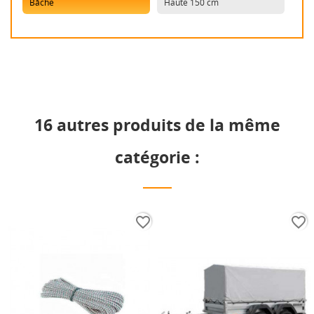
Bâche
Haute 150 cm
16 autres produits de la même
catégorie :
favorite_border
favorite_border