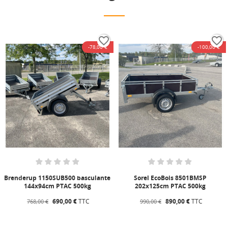
favorite_border
favorite_border
-78,00 €
-100,00 €
Brenderup 1150SUB500 basculante
Sorel EcoBois 8501BMSP
144x94cm PTAC 500kg
202x125cm PTAC 500kg
690,00 €
TTC
890,00 €
TTC
768,00 €
990,00 €