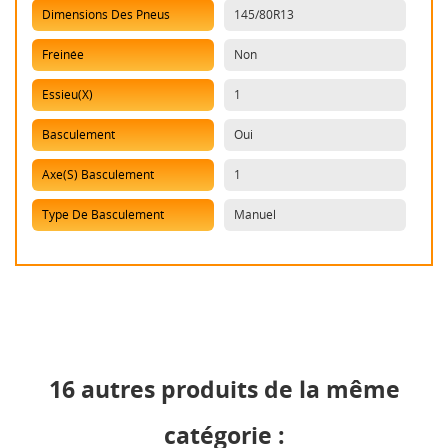
Dimensions Des Pneus
145/80R13
Freinée
Non
Essieu(x)
1
Basculement
Oui
Axe(s) Basculement
1
Type De Basculement
Manuel
16 autres produits de la même
catégorie :