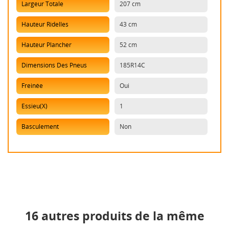
Largeur Totale
207 cm
Hauteur Ridelles
43 cm
Hauteur Plancher
52 cm
Dimensions Des Pneus
185R14C
Freinée
Oui
Essieu(x)
1
Basculement
Non
16 autres produits de la même