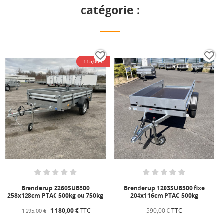
catégorie :
favorite_border
favorite_border
-115,00 €
Brenderup 2260SUB500
Brenderup 1203SUB500 fixe
258x128cm PTAC 500kg ou 750kg
204x116cm PTAC 500kg
1 180,00 €
TTC
590,00 €
TTC
1 295,00 €