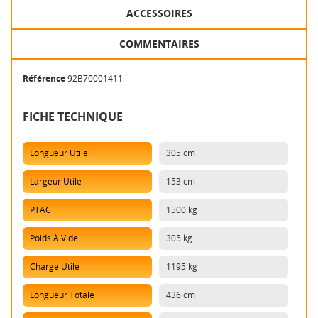
ACCESSOIRES
COMMENTAIRES
Référence
92B70001411
FICHE TECHNIQUE
Longueur Utile
305 cm
Largeur Utile
153 cm
PTAC
1500 kg
Poids À Vide
305 kg
Charge Utile
1195 kg
Longueur Totale
436 cm