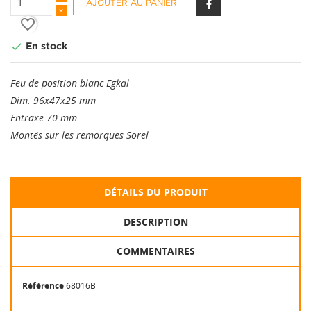
AJOUTER AU PANIER
favorite_border

En stock
Feu de position blanc Egkal
Dim. 96x47x25 mm
Entraxe 70 mm
Montés sur les remorques Sorel
DÉTAILS DU PRODUIT
DESCRIPTION
COMMENTAIRES
Référence
68016B