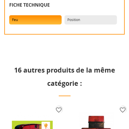
FICHE TECHNIQUE
Feu
Position
16 autres produits de la même
catégorie :
favorite_border
favorite_border