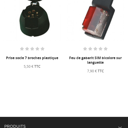
Prise socle 7 broches plastique
Feu de gabarit SIM bicolore sur
languette
5,50 €
TTC
7,90 €
TTC

PRODUITS