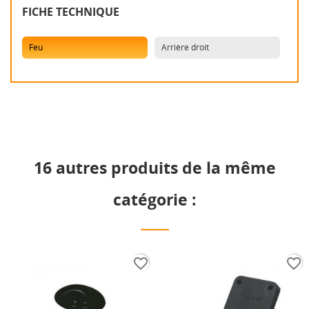
FICHE TECHNIQUE
Feu
Arrière droit
16 autres produits de la même
catégorie :
favorite_border
favorite_border