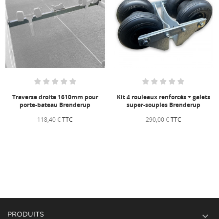
Traverse droite 1610mm pour
Kit 4 rouleaux renforcés + galets
porte-bateau Brenderup
super-souples Brenderup
118,40 €
TTC
290,00 €
TTC

PRODUITS