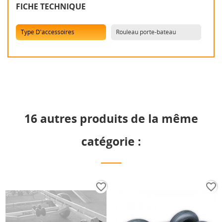
FICHE TECHNIQUE
Type D'accessoires
Rouleau porte-bateau
16 autres produits de la même
catégorie :
favorite_border
favorite_border