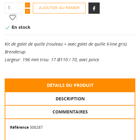
AJOUTER AU PANIER
favorite_border

En stock
Kit de galet de quille (rouleau + avec galet de quille X-line gris)
Brenderup.
Largeur: 196 mm trou: 17 Ø110 / 70, avec pince.
DÉTAILS DU PRODUIT
DESCRIPTION
COMMENTAIRES
Référence
306287