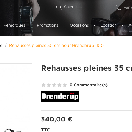
Pani
Remorques
Promotions
Occasions
Location
A
le
Rehausses pleines 35 cm pour Brenderup 1150
Rehausses pleines 35 
0 Commentaire(s)
340,00 €
TTC