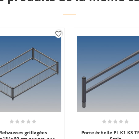
favorite_border
favorite_border
Porte échelle PL K1 K3 TP 150
Rehauss
r
Saris