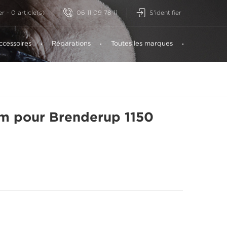
06 11 09 78 11
S'identifier
er
-
0
article(s)
ccessoires
Réparations
Toutes les marques
cm pour Brenderup 1150