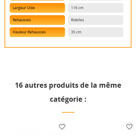
Largeur Utile
116 cm
Rehausses
Ridelles
Hauteur Rehausses
35 cm
16 autres produits de la même
catégorie :
favorite_border
favorite_border