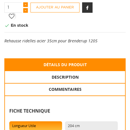
AJOUTER AU PANIER
favorite_border

En stock
Rehausse ridelles acier 35cm pour Brenderup 1205
DÉTAILS DU PRODUIT
DESCRIPTION
COMMENTAIRES
FICHE TECHNIQUE
Longueur Utile
204 cm