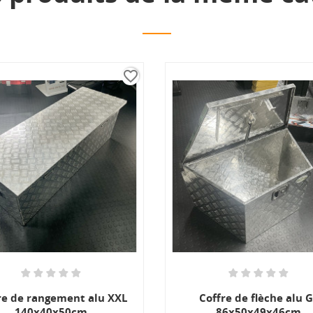
favorite_border
re de rangement alu XXL
Coffre de flèche alu 
140x40x50cm
86x50x49x46cm