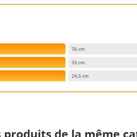
76 cm
33 cm
24,5 cm
s produits de la même cat