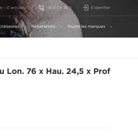
06 11 09 78 11
S'identifier
er
-
0
article(s)
ccessoires
Réparations
Toutes les marques
 Lon. 76 x Hau. 24,5 x Prof