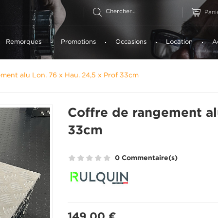
Pani
Remorques
Promotions
Occasions
Location
A
ment alu Lon. 76 x Hau. 24,5 x Prof 33cm
Coffre de rangement alu
33cm
0 Commentaire(s)
149,00 €