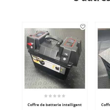
favorite_border
Coffre de batterie intelligent
Coff