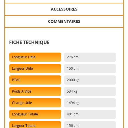
ACCESSOIRES
COMMENTAIRES
FICHE TECHNIQUE
Longueur Utile
276 cm
Largeur Utile
150 cm
PTAC
2000 kg
Poids À Vide
534 kg
Charge Utile
1494 kg
Longueur Totale
401 cm
Largeur Totale
156 cm