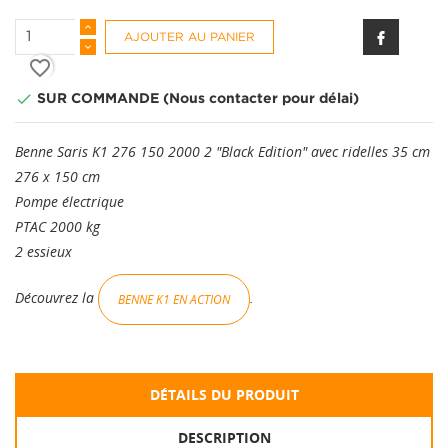
AJOUTER AU PANIER
favorite_border

SUR COMMANDE (Nous contacter pour délai)
Benne Saris K1 276 150 2000 2 "Black Edition" avec ridelles 35 cm
276 x 150 cm
Pompe électrique
PTAC 2000 kg
2 essieux
Découvrez la
.
BENNE K1 EN ACTION
DÉTAILS DU PRODUIT
DESCRIPTION